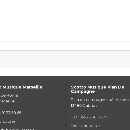
 Musique Marseille
Scotto Musique Plan De
Campagne
e de Rome
Plan de campagne, bât A zone
arseille
13480 Cabriès
 91 37 58 65
+33 (0)4 26 30 35 70
ontacter
Nous contacter