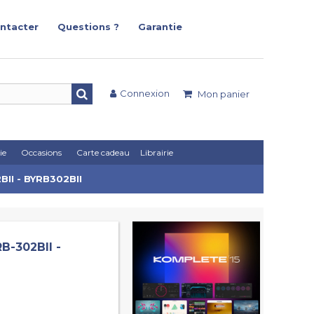
ntacter
Questions ?
Garantie
Connexion
Mon panier
ie
Occasions
Carte cadeau
Librairie
BII - BYRB302BII
B-302BII -