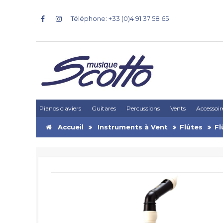
Téléphone: +33 (0)4 91 37 58 65
Pianos claviers
Guitares
Percussions
Vents
Accessoir
Accueil
Instruments à Vent
Flûtes
Fl