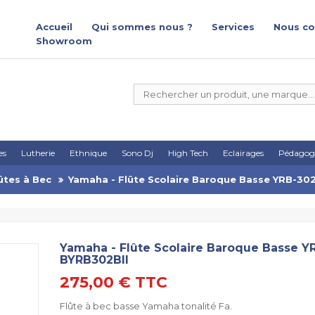
Accueil
Qui sommes nous ?
Services
Nous co
Showroom
es
Lutherie
Ethnique
Sono Dj
High Tech
Eclairages
Pédagog
ûtes à Bec
Yamaha - Flûte Scolaire Baroque Basse YRB-302
Yamaha - Flûte Scolaire Baroque Basse YR
BYRB302BII
275,00 €
TTC
Flûte à bec basse Yamaha tonalité Fa.