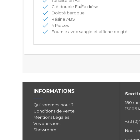
Tonalité en Fa
Clé double Fa/Fa dièse
Doigté baroque
Résine ABS
4 Pièces
Fournie avec sangle et affiche doigté
INFORMATIONS
Scotto
180 ru
Qui sommes-nous ?
13006 M
Conditions de vente
Mentions Légales
+33 (0)4
Vos questions
Showroom
Nous c