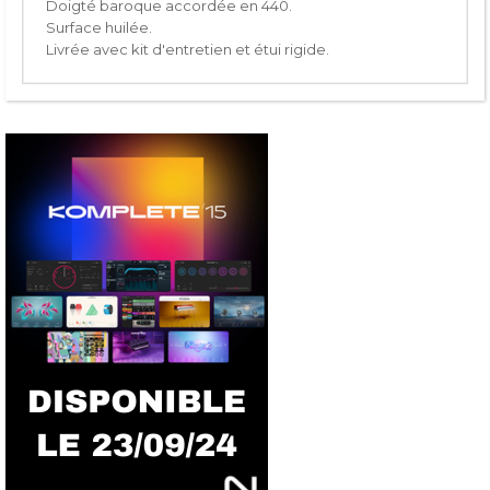
Doigté baroque accordée en 440.
Surface huilée.
Livrée avec kit d'entretien et étui rigide.