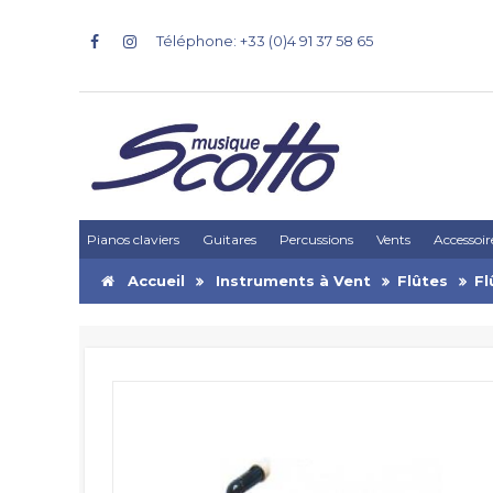
Téléphone: +33 (0)4 91 37 58 65
Pianos claviers
Guitares
Percussions
Vents
Accessoir
Accueil
Instruments à Vent
Flûtes
Fl