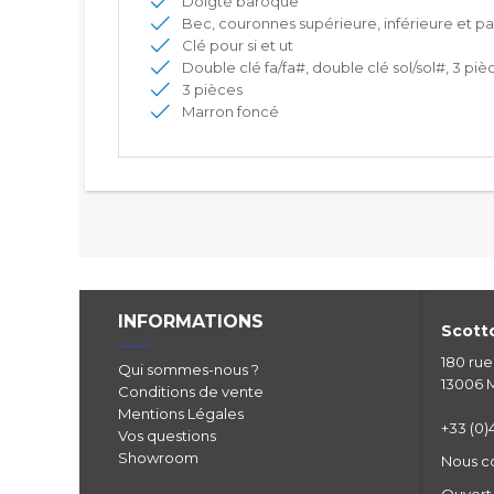
Doigté baroque
Bec, couronnes supérieure, inférieure et pav
Clé pour si et ut
Double clé fa/fa#, double clé sol/sol#, 3 piè
3 pièces
Marron foncé
INFORMATIONS
Scotto
180 ru
Qui sommes-nous ?
13006 M
Conditions de vente
Mentions Légales
+33 (0)4
Vos questions
Showroom
Nous c