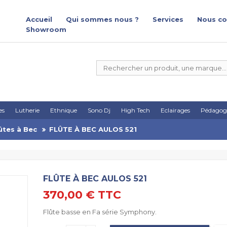
Accueil
Qui sommes nous ?
Services
Nous co
Showroom
es
Lutherie
Ethnique
Sono Dj
High Tech
Eclairages
Pédagog
ûtes à Bec
FLÛTE À BEC AULOS 521
FLÛTE À BEC AULOS 521
370,00 €
TTC
Flûte basse en Fa série Symphony.