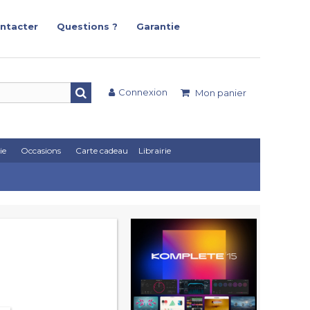
ntacter
Questions ?
Garantie
Connexion
Mon panier
ie
Occasions
Carte cadeau
Librairie