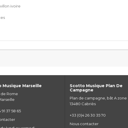
illon ivoire
ces
 Musique Marseille
Scotto Musique Plan De
Campagne
e de Rome
Plan de campagne, bât A zone
arseille
13480 Cabriès
 91 37 58 65
+33 (0)4 26 30 35 70
ontacter
Nous contacter