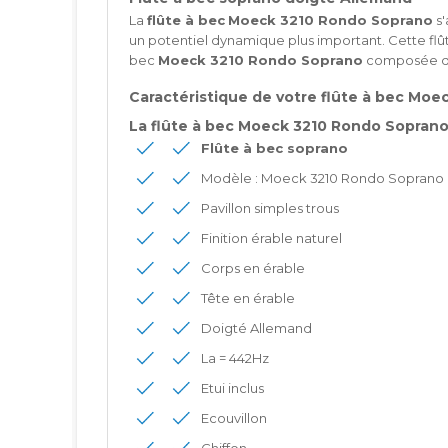
La
flûte à bec
Moeck 3210 Rondo Soprano
s'
un potentiel dynamique plus important. Cette fl
bec
Moeck 3210 Rondo Soprano
composée de d
Caractéristique de votre
flûte à bec Moe
La flûte à bec
Moeck 3210 Rondo Sopran
Flûte à bec soprano
Modèle : Moeck 3210 Rondo Soprano
Pavillon simples trous
Finition érable naturel
Corps en érable
Tête en érable
Doigté Allemand
La = 442Hz
Etui inclus
Ecouvillon