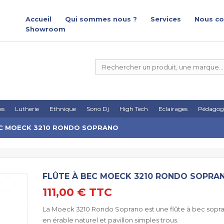
Accueil
Qui sommes nous ?
Services
Nous co
Showroom
es
Lutherie
Ethnique
Sono Dj
High Tech
Eclairages
Pédagog
EC MOECK 3210 RONDO SOPRANO
FLÛTE À BEC MOECK 3210 RONDO SOPRA
111,00 €
TTC
La Moeck 3210 Rondo Soprano est une flûte à bec sopra
en érable naturel et pavillon simples trous.