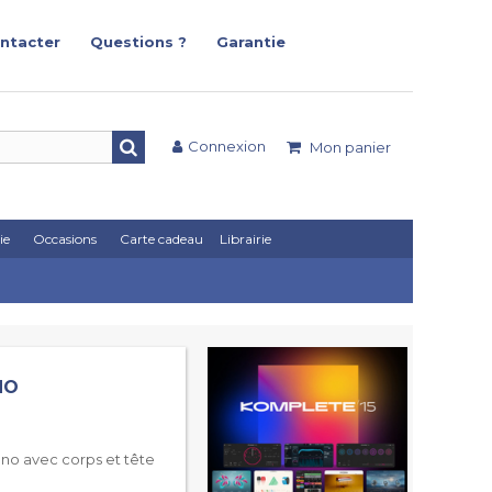
ntacter
Questions ?
Garantie
Connexion
Mon panier
ie
Occasions
Carte cadeau
Librairie
NO
no avec corps et tête