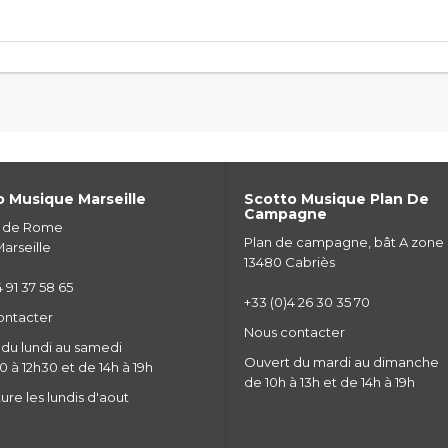
 Musique Marseille
Scotto Musique Plan De
Campagne
e de Rome
Plan de campagne, bât A zone
arseille
13480 Cabriès
 91 37 58 65
+33 (0)4 26 30 35 70
ontacter
Nous contacter
du lundi au samedi
Ouvert du mardi au dimanche
 à 12h30 et de 14h à 19h
de 10h à 13h et de 14h à 19h
re les lundis d'aout