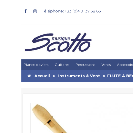
Téléphone: +33 (0)4 91 37 58 65
Pianos claviers
Guitares
Percussions
Vents
Accessoir
Accueil
Instruments à Vent
FLÛTE À B