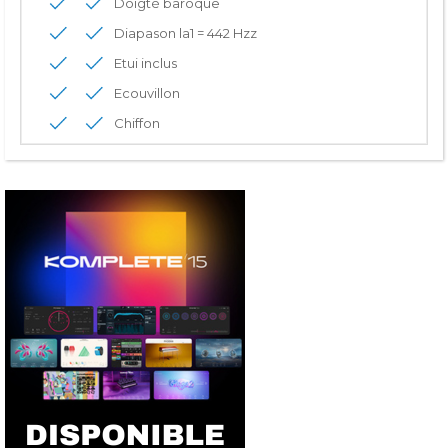
Doigté baroque
Diapason la1 = 442 Hzz
Etui inclus
Ecouvillon
Chiffon