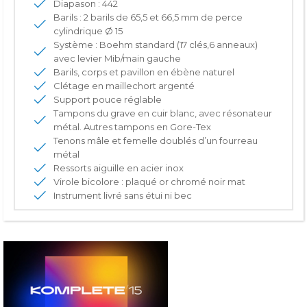
Diapason : 442
Barils : 2 barils de 65,5 et 66,5 mm de perce
cylindrique Ø 15
Système : Boehm standard (17 clés,6 anneaux)
avec levier Mib/main gauche
Barils, corps et pavillon en ébène naturel
Clétage en maillechort argenté
Support pouce réglable
Tampons du grave en cuir blanc, avec résonateur
métal. Autres tampons en Gore-Tex
Tenons mâle et femelle doublés d’un fourreau
métal
Ressorts aiguille en acier inox
Virole bicolore : plaqué or chromé noir mat
Instrument livré sans étui ni bec