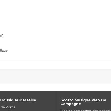
tm)
llage
 Musique Marseille
Scotto Musique Plan De
Campagne
e de Rome
Plan de campagne, bât A zone