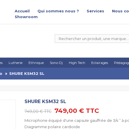
Accueil
Qui sommes nous ?
Services
Nous co
Showroom
es
Lutherie
Ethnique
Sono Dj
High Tech
Eclairages
Pédagog
io
SHURE KSM32 SL
SHURE KSM32 SL
749,00 €
TTC
749,00 €
TTC
Microphone équipé d'une capsule gauffrée de 3/4 ” à po
Diagramme polaire cardioïde