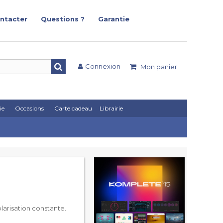
ntacter
Questions ?
Garantie
Connexion
Mon panier
ie
Occasions
Carte cadeau
Librairie
larisation constante.