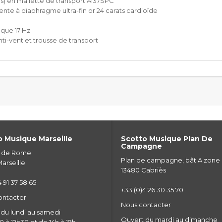
es) en mallette de transport A137SPC
nte à diaphragme ultra-fin or 24 carats cardioïde
ique 17 Hz
ti-vent et trousse de transport
 Musique Marseille
Scotto Musique Plan De
Campagne
e de Rome
Plan de campagne, bât A zone
arseille
13480 Cabriès
 91 37 58 65
+33 (0)4 26 30 35 70
ontacter
Nous contacter
du lundi au samedi
Ouvert du mardi au dimanche