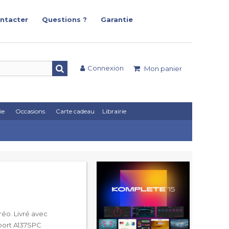
ntacter
Questions ?
Garantie
Connexion
Mon panier
ie
Occasions
Carte cadeau
Librairie
réo. Livré avec
sport A137SPC