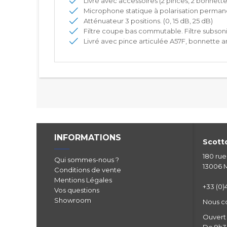
Livré avec accessoires (2 pinces, 2 bonnett
Microphone statique à polarisation permane
Atténuateur 3 positions. (0, 15 dB, 25 dB)
Filtre coupe bas commutable. Filtre subson
Livré avec pince articulée A57F, bonnette an
INFORMATIONS
Scotto
180 ru
Qui sommes-nous ?
13006 M
Conditions de vente
Mentions Légales
+33 (0)4
Vos questions
Showroom
Nous c
Ouvert 