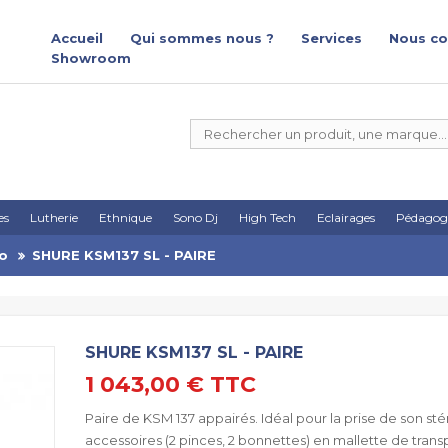
Accueil
Qui sommes nous ?
Services
Nous co
Showroom
es
Lutherie
Ethnique
Sono Dj
High Tech
Eclairages
Pédagog
io
SHURE KSM137 SL - PAIRE
SHURE KSM137 SL - PAIRE
1 043,00 €
TTC
Paire de KSM 137 appairés. Idéal pour la prise de son sté
accessoires (2 pinces, 2 bonnettes) en mallette de tran