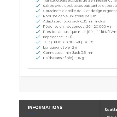
Transducteurs exclusifs de Sennheiser qui 
stéréo avec des basses puissantes et percu
Coussinets d'oreille doux et design ergono
Robuste câble unilatéral de 2 m
Adaptateur pour jack 6,35 mm inclus
Réponse en fréquences : 20 – 20 000 Hz
Pression acoustique max. (SPL) à 1 kHz/1 Vrm
Impédance : 32 Ω
THD (1 kHz, 100 dB SPL) : <0,1%
Longueur câble : 2 m
Connecteur mini Jack 3,5 mm
Poids (sans câble) : 184 g
INFORMATIONS
Scotto