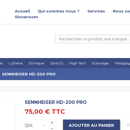
Accueil
Qui sommes nous ?
Services
Nous co
Showroom
es
Lutherie
Ethnique
Sono Dj
High Tech
Eclairages
Pédagog
SENNHEISER HD-200 PRO
SENNHEISER HD-200 PRO
75,00 €
TTC
Qté:
AJOUTER AU PANIER