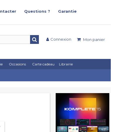
ntacter
Questions ?
Garantie
Connexion
Mon panier
ie
Occasions
Carte cadeau
Librairie