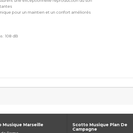
assurent une exceptionnelle reproduction du son
tantes
mique pour un maintien et un confort améliorés
s : 108 dB
 Musique Marseille
Scotto Musique Plan De
Campagne