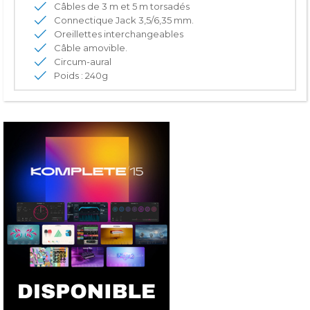
Câbles de 3 m et 5 m torsadés
Connectique Jack 3,5/6,35 mm.
Oreillettes interchangeables
Câble amovible.
Circum-aural
Poids : 240g