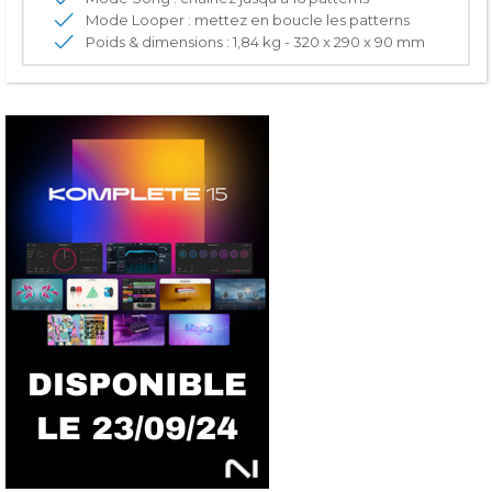
Mode Looper : mettez en boucle les patterns
Poids & dimensions : 1,84 kg - 320 x 290 x 90 mm