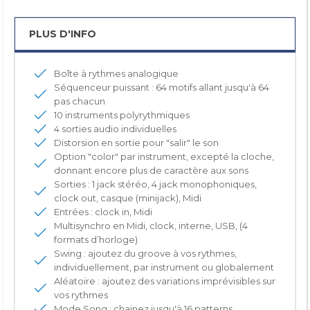
PLUS D'INFO
Boîte à rythmes analogique
Séquenceur puissant : 64 motifs allant jusqu'à 64
pas chacun
10 instruments polyrythmiques
4 sorties audio individuelles
Distorsion en sortie pour "salir" le son
Option "color" par instrument, excepté la cloche,
donnant encore plus de caractère aux sons
Sorties : 1 jack stéréo, 4 jack monophoniques,
clock out, casque (minijack), Midi
Entrées : clock in, Midi
Multisynchro en Midi, clock, interne, USB, (4
formats d’horloge)
Swing : ajoutez du groove à vos rythmes,
individuellement, par instrument ou globalement
Aléatoire : ajoutez des variations imprévisibles sur
vos rythmes
Mode Song : chainez jusqu'à 16 patterns