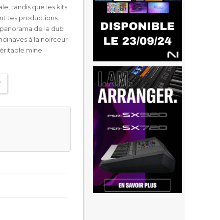
, tandis que les kits
nt tes productions
e panorama de la dub
dinaves à la noirceur
véritable mine