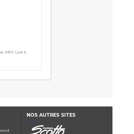
, MPC Live II,
NOS AUTRES SITES
 nord