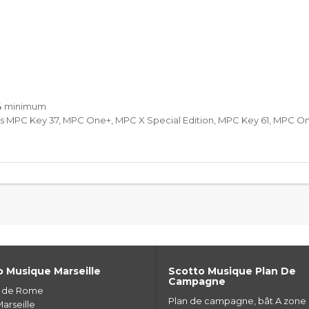
.4 minimum
 MPC Key 37, MPC One+, MPC X Special Edition, MPC Key 61, MPC One
 Musique Marseille
Scotto Musique Plan De
Campagne
e de Rome
Plan de campagne, bât A zone
arseille