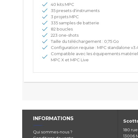
40 kits MPC
35 presets d'instruments
3 projets MPC
335 samples de batterie
82 boucles
223 one-shots
Taille du téléchargement : 0,75 Go
Configuration requise : MPC standalone v3
Compatible avec les équipements matériels
MPC X et MPC Live
INFORMATIONS
Scotto
180 ru
Qui sommes-nous ?
13006 M