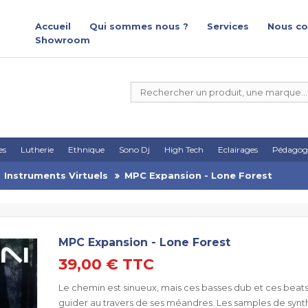
Accueil
Qui sommes nous ?
Services
Nous co
Showroom
es
Lutherie
Ethnique
Sono Dj
High Tech
Eclairages
Pédagog
Instruments Virtuels
MPC Expansion - Lone Forest
MPC Expansion - Lone Forest
39,00 €
TTC
Le chemin est sinueux, mais ces basses dub et ces beats 
guider au travers de ses méandres. Les samples de synt