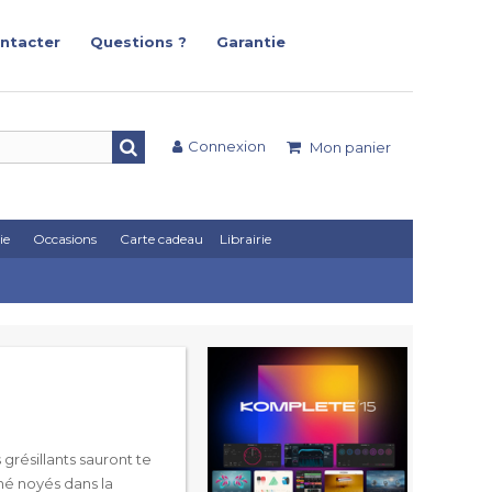
ntacter
Questions ?
Garantie
Connexion
Mon panier
ie
Occasions
Carte cadeau
Librairie
grésillants sauront te
hé noyés dans la