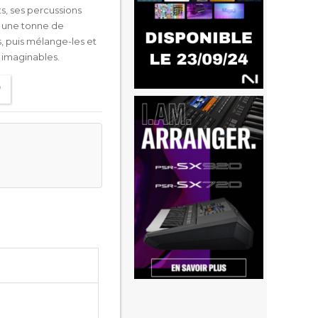
s, ses percussions
t une tonne de
, puis mélange-les et
s imaginables.