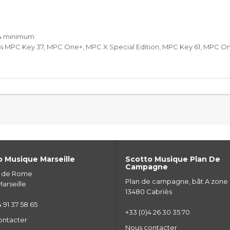
.4 minimum
 MPC Key 37, MPC One+, MPC X Special Edition, MPC Key 61, MPC One
 Musique Marseille
Scotto Musique Plan De
Campagne
e de Rome
Plan de campagne, bât A zone
arseille
13480 Cabriès
 91 37 58 65
+33 (0)4 26 30 35 70
ontacter
Nous contacter