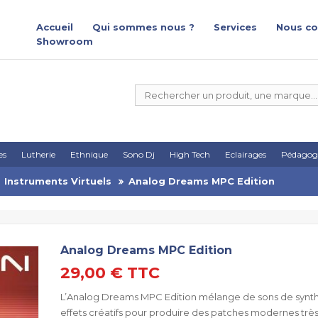
Accueil
Qui sommes nous ?
Services
Nous co
Showroom
es
Lutherie
Ethnique
Sono Dj
High Tech
Eclairages
Pédagog
Instruments Virtuels
Analog Dreams MPC Edition
Analog Dreams MPC Edition
29,00 €
TTC
L’Analog Dreams MPC Edition mélange de sons de synth
effets créatifs pour produire des patches modernes très