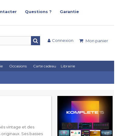
ntacter
Questions ?
Garantie
Connexion
Mon panier
ie
Occasions
Carte cadeau
Librairie
és vintage et des
 originaux. Ses basses