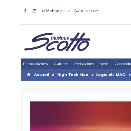
Téléphone: +33 (0)4 91 37 58 65
Pianos claviers
Guitares
Percussions
Vents
Accessoir
Accueil
High Tech Mao
Logiciels MAO