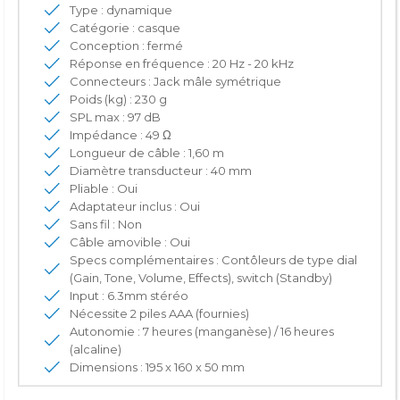
Type : dynamique
Catégorie : casque
Conception : fermé
Réponse en fréquence : 20 Hz - 20 kHz
Connecteurs : Jack mâle symétrique
Poids (kg) : 230 g
SPL max : 97 dB
Impédance : 49 Ω
Longueur de câble : 1,60 m
Diamètre transducteur : 40 mm
Pliable : Oui
Adaptateur inclus : Oui
Sans fil : Non
Câble amovible : Oui
Specs complémentaires : Contôleurs de type dial
(Gain, Tone, Volume, Effects), switch (Standby)
Input : 6.3mm stéréo
Nécessite 2 piles AAA (fournies)
Autonomie : 7 heures (manganèse) / 16 heures
(alcaline)
Dimensions : 195 x 160 x 50 mm