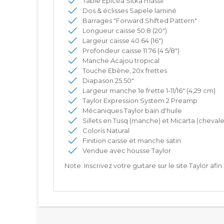
Table Epicéa Sitka massif
Dos & éclisses Sapele laminé
Barrages "Forward Shifted Pattern"
Longueur caisse 50.8 (20")
Largeur caisse 40.64 (16")
Profondeur caisse 11.76 (4 5/8")
Manche Acajou tropical
Touche Ebène, 20x frettes
Diapason 25.50"
Largeur manche 1e frette 1-11/16" (4,29 cm)
Taylor Expression System 2 Preamp
Mécaniques Taylor bain d'huile
Sillets en Tusq (manche) et Micarta (chevale
Coloris Natural
Finition caisse et manche satin
Vendue avec housse Taylor
Note: Inscrivez votre guitare sur le site Taylor afi