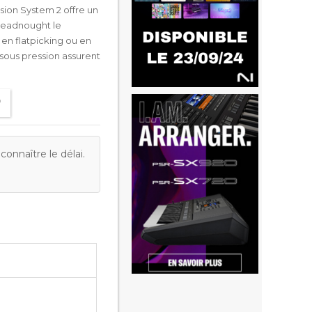
sion System 2 offre un
Dreadnought le
n flatpicking ou en
ous pression assurent
onnaître le délai.