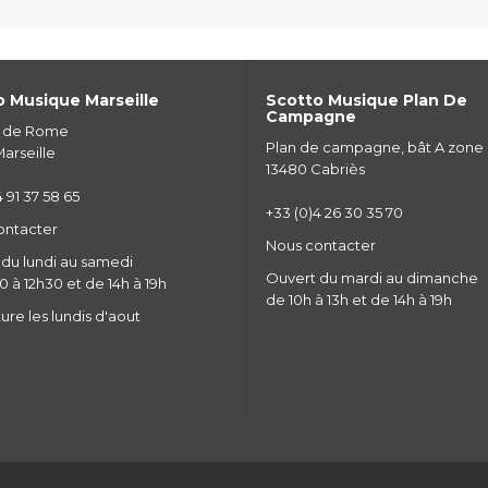
 Musique Marseille
Scotto Musique Plan De
Campagne
e de Rome
Plan de campagne, bât A zone
arseille
13480 Cabriès
 91 37 58 65
+33 (0)4 26 30 35 70
ontacter
Nous contacter
du lundi au samedi
Ouvert du mardi au dimanche
 à 12h30 et de 14h à 19h
de 10h à 13h et de 14h à 19h
re les lundis d'aout