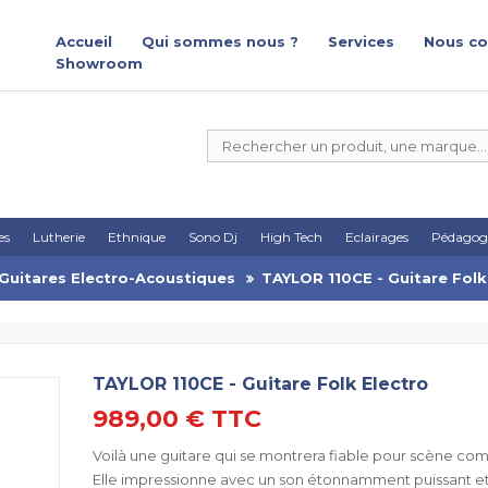
Accueil
Qui sommes nous ?
Services
Nous co
Showroom
es
Lutherie
Ethnique
Sono Dj
High Tech
Eclairages
Pédagog
Guitares Electro-Acoustiques
TAYLOR 110CE - Guitare Folk
TAYLOR 110CE - Guitare Folk Electro
989,00 €
TTC
Voilà une guitare qui se montrera fiable pour scène co
Elle impressionne avec un son étonnamment puissant et