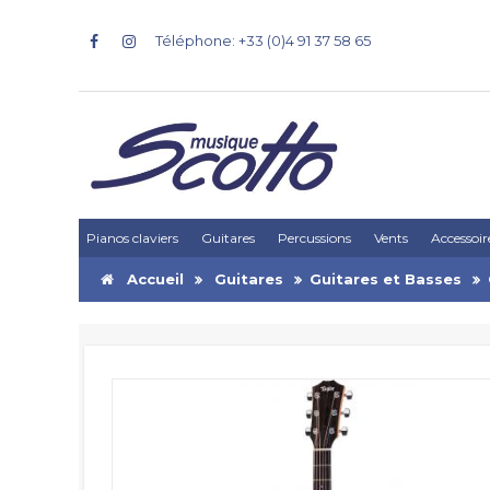
Téléphone: +33 (0)4 91 37 58 65
Pianos claviers
Guitares
Percussions
Vents
Accessoir
Accueil
Guitares
Guitares et Basses