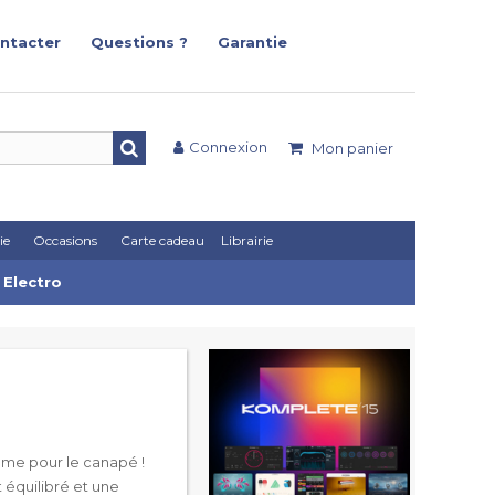
ntacter
Questions ?
Garantie
Connexion
Mon panier
ie
Occasions
Carte cadeau
Librairie
 Electro
mme pour le canapé !
 équilibré et une