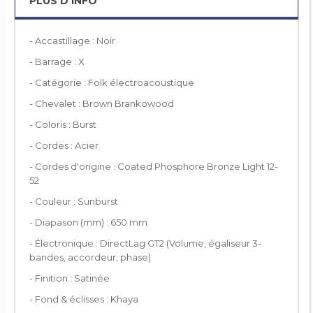
PLUS D'INFO
- Accastillage : Noir
- Barrage : X
- Catégorie : Folk électroacoustique
- Chevalet : Brown Brankowood
- Coloris : Burst
- Cordes : Acier
- Cordes d'origine : Coated Phosphore Bronze Light 12-
52
- Couleur : Sunburst
- Diapason (mm) : 650 mm
- Électronique : DirectLag GT2 (Volume, égaliseur 3-
bandes, accordeur, phase)
- Finition : Satinée
- Fond & éclisses : Khaya