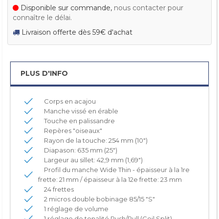
Disponible sur commande,
nous contacter pour
connaître le délai.
Livraison offerte dès 59€ d'achat
PLUS D'INFO
Corps en acajou
Manche vissé en érable
Touche en palissandre
Repères "oiseaux"
Rayon de la touche: 254 mm (10")
Diapason: 635 mm (25")
Largeur au sillet: 42,9 mm (1,69")
Profil du manche Wide Thin - épaisseur à la 1re
frette: 21 mm / épaisseur à la 12e frette: 23 mm
24 frettes
2 micros double bobinage 85/15 "S"
1 réglage de volume
1 réglage de tonalité Push/Pull (Coil Split)