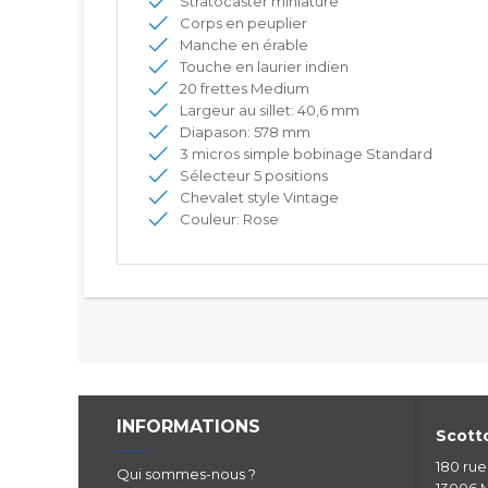
Stratocaster miniature
Corps en peuplier
Manche en érable
Touche en laurier indien
20 frettes Medium
Largeur au sillet: 40,6 mm
Diapason: 578 mm
3 micros simple bobinage Standard
Sélecteur 5 positions
Chevalet style Vintage
Couleur: Rose
INFORMATIONS
Scotto
180 ru
Qui sommes-nous ?