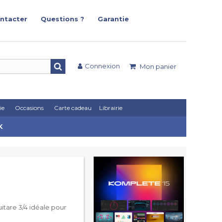
ntacter
Questions ?
Garantie
Connexion
Mon panier
ie
Occasions
Carte cadeau
Librairie
K
uitare 3/4 idéale pour