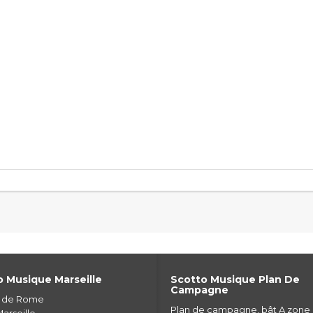
 Musique Marseille
Scotto Musique Plan De
Campagne
e de Rome
Plan de campagne, bât A zone