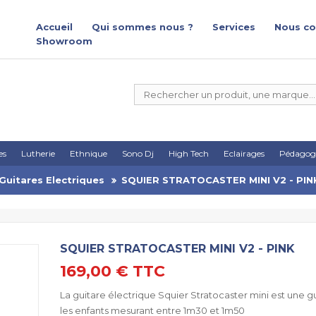
Accueil
Qui sommes nous ?
Services
Nous co
Showroom
es
Lutherie
Ethnique
Sono Dj
High Tech
Eclairages
Pédagog
Guitares Electriques
SQUIER STRATOCASTER MINI V2 - PIN
SQUIER STRATOCASTER MINI V2 - PINK
169,00 €
TTC
La guitare électrique Squier Stratocaster mini est une g
les enfants mesurant entre 1m30 et 1m50