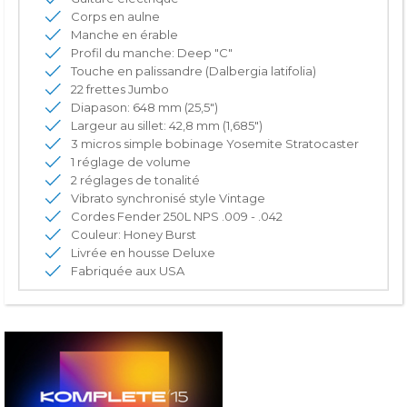
Corps en aulne
Manche en érable
Profil du manche: Deep "C"
Touche en palissandre (Dalbergia latifolia)
22 frettes Jumbo
Diapason: 648 mm (25,5")
Largeur au sillet: 42,8 mm (1,685")
3 micros simple bobinage Yosemite Stratocaster
1 réglage de volume
2 réglages de tonalité
Vibrato synchronisé style Vintage
Cordes Fender 250L NPS .009 - .042
Couleur: Honey Burst
Livrée en housse Deluxe
Fabriquée aux USA