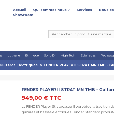
Accueil
Qui sommes nous ?
Services
Nous co
Showroom
es
Lutherie
Ethnique
Sono Dj
High Tech
Eclairages
Pédagog
Guitares Electriques
FENDER PLAYER II STRAT MN TMB - Gui
FENDER PLAYER II STRAT MN TMB - Guitare
949,00 €
TTC
La FENDER Player Stratocaster II perpétue la tradition d
guitares et basses électriques Fender Standard produi