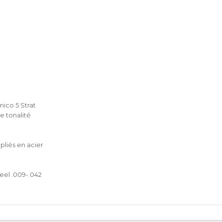
nico 5 Strat
e tonalité
pliés en acier
eel .009-.042