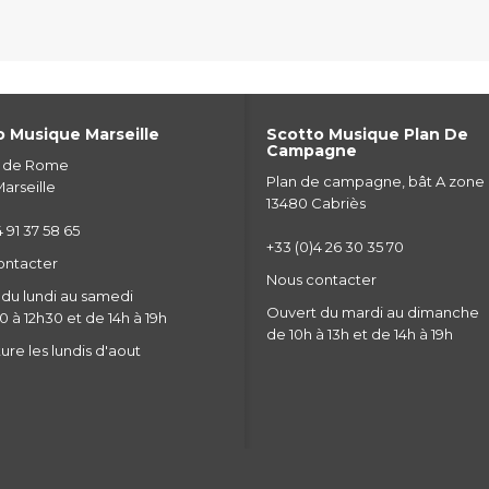
 Musique Marseille
Scotto Musique Plan De
Campagne
e de Rome
Plan de campagne, bât A zone
arseille
13480 Cabriès
 91 37 58 65
+33 (0)4 26 30 35 70
ontacter
Nous contacter
du lundi au samedi
Ouvert du mardi au dimanche
 à 12h30 et de 14h à 19h
de 10h à 13h et de 14h à 19h
re les lundis d'aout