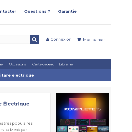
ntacter
Questions ?
Garantie
Connexion
Mon panier
ie
Occasions
Carte cadeau
Librairie
tare électrique
 Électrique
es très populaires
tes au Mexique.