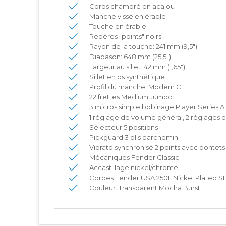
Corps chambré en acajou
Manche vissé en érable
Touche en érable
Repères "points" noirs
Rayon de la touche: 241 mm (9,5")
Diapason: 648 mm (25,5")
Largeur au sillet: 42 mm (1,65")
Sillet en os synthétique
Profil du manche: Modern C
22 frettes Medium Jumbo
3 micros simple bobinage Player Series Al
1 réglage de volume général, 2 réglages d
Sélecteur 5 positions
Pickguard 3 plis parchemin
Vibrato synchronisé 2 points avec pontets 
Mécaniques Fender Classic
Accastillage nickel/chrome
Cordes Fender USA 250L Nickel Plated St
Couleur: Transparent Mocha Burst