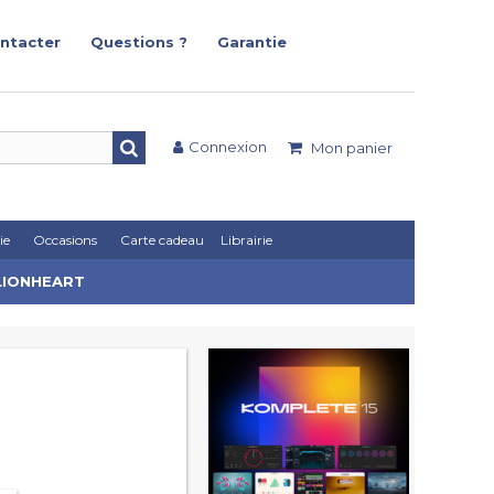
ntacter
Questions ?
Garantie
Connexion
Mon panier
ie
Occasions
Carte cadeau
Librairie
 LIONHEART