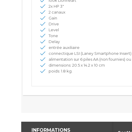
look Lionheart
2x HP 3"
2 canaux
Gain
Drive
Level
Tone
Delay
entrée auxiliaire
connectique LSI (Laney Smartphone Insert) 
alimentation sur 6 piles AA (non fournies) o
dimensions: 20.5 x 14.2 x 10 cm
poids: 1.8 kg.
INFORMATIONS