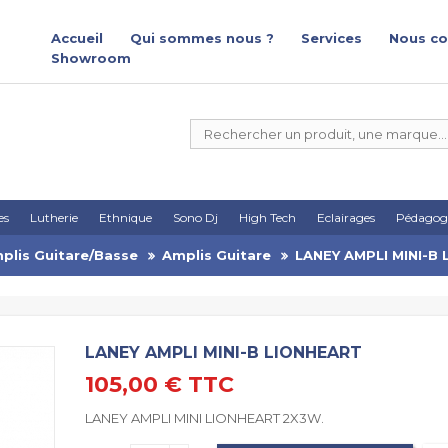
Accueil
Qui sommes nous ?
Services
Nous co
Showroom
es
Lutherie
Ethnique
Sono Dj
High Tech
Eclairages
Pédagog
plis Guitare/Basse
Amplis Guitare
LANEY AMPLI MINI-B
LANEY AMPLI MINI-B LIONHEART
105,00 €
TTC
LANEY AMPLI MINI LIONHEART 2X3W.