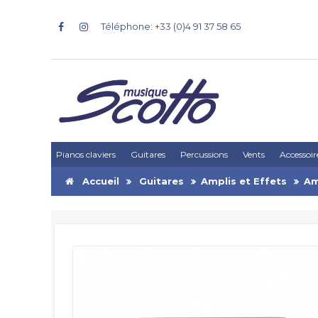
Téléphone: +33 (0)4 91 37 58 65
Pianos claviers
Guitares
Percussions
Vents
Accessoir
Accueil
Guitares
Amplis et Effets
Am