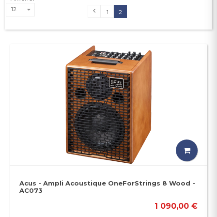
12
1
2
Acus - Ampli Acoustique OneForStrings 8 Wood -
AC073
1 090,00 €