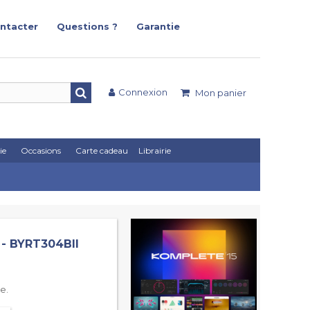
ntacter
Questions ?
Garantie
Connexion
Mon panier
ie
Occasions
Carte cadeau
Librairie
 - BYRT304BII
e.