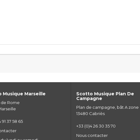
 Musique Marseille
Scotto Musique Plan De
Campagne
e de Rome
Plan de campagne, bât A zone
arseille
13480 Cabriès
 91 37 58 65
+33 (0)4 26 30 35 70
ontacter
Nous contacter