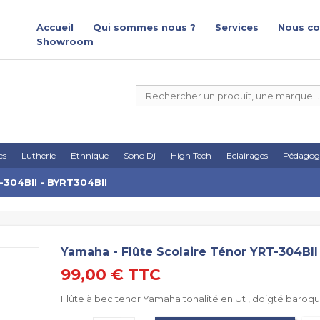
Accueil
Qui sommes nous ?
Services
Nous co
Showroom
es
Lutherie
Ethnique
Sono Dj
High Tech
Eclairages
Pédagog
-304BII - BYRT304BII
Yamaha - Flûte Scolaire Ténor YRT-304BII
99,00 €
TTC
Flûte à bec tenor Yamaha tonalité en Ut , doigté baroqu