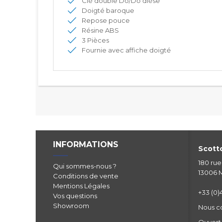
Clé double Do/Do dièse
Doigté baroque
Repose pouce
Résine ABS
3 Pièces
Fournie avec affiche doigté
INFORMATIONS
Scotto
180 ru
Qui sommes-nous ?
13006 M
Conditions de vente
Mentions Légales
+33 (0)4
Vos questions
Showroom
Nous c