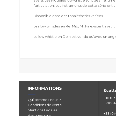
averti. Les Modèles low whistle sont des instrumen
l'articulation! Les instruments de cette série ont
Disponible dans des tonalités très variées.
Les low whistles en Ré, Mib, Mi, Fa existent avec 
Le low whistle en Do n'est vendu qu'avec un ang
INFORMATIONS
Scotto
180 ru
Qui sommes-nous ?
13006 M
Conditions de vente
Mentions Légales
+33 (0)4
Vos questions