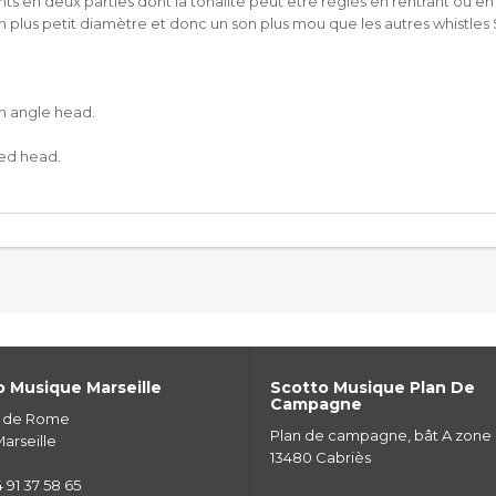
ts en deux parties dont la tonalité peut être réglés en rentrant ou en
 un plus petit diamètre et donc un son plus mou que les autres whistles
un angle head.
led head.
 Musique Marseille
Scotto Musique Plan De
Campagne
e de Rome
Plan de campagne, bât A zone
arseille
13480 Cabriès
 91 37 58 65