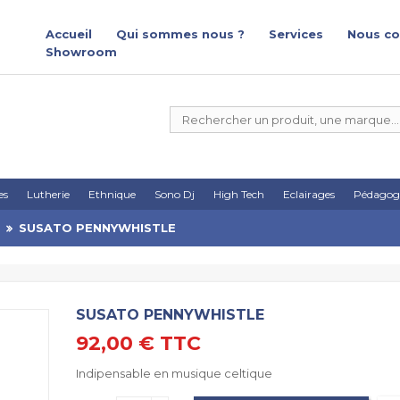
Accueil
Qui sommes nous ?
Services
Nous co
Showroom
es
Lutherie
Ethnique
Sono Dj
High Tech
Eclairages
Pédagog
SUSATO PENNYWHISTLE
SUSATO PENNYWHISTLE
92,00 €
TTC
Indipensable en musique celtique