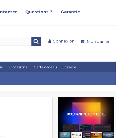
ntacter
Questions ?
Garantie
Connexion
Mon panier
ie
Occasions
Carte cadeau
Librairie