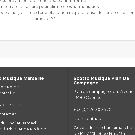
Sculpté au tour pour une épaisseur uniforme
eur sculpté et rainuré pour éliminer les harmoniques
èce d'acajou issue d'une plantation respectueuse de l'environnemen
Diamètre:
7"
 Musique Marseille
Scotto Musique Plan De
Campagne
e de Rome
Plan de campagne, bât A zone
arseille
13480 Cabriès
 91 37 58 65
+33 (0)4 26 30 35 70
ontacter
Nous contacter
du lundi au samedi
Ouvert du mardi au dimanche
 à 12h30 et de 14h à 19h
de 10h à 13h et de 14h à 19h