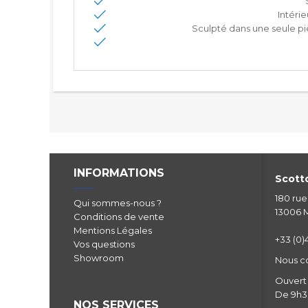
Intéri
Sculpté dans une seule pi
INFORMATIONS
Scotto
180 ru
Qui sommes-nous ?
13006 M
Conditions de vente
Mentions Légales
+33 (0)4
Vos questions
Showroom
Nous c
Ouvert 
De 9h30
NOS SERVICES