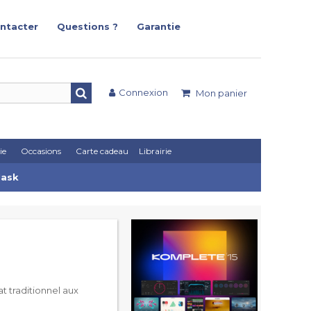
ntacter
Questions ?
Garantie
Connexion
Mon panier
ie
Occasions
Carte cadeau
Librairie
Mask
at traditionnel aux