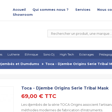
Accueil
Qui sommes nous ?
Services
Nous co
Showroom
es
Lutherie
Ethnique
Sono Dj
High Tech
Eclairages
Pédagog
Djembés et Dumdums
Toca - Djembe Origins Serie Tribal 
Toca - Djembe Origins Serie Tribal Mask
69,00 €
TTC
Les djembés de la série
TOCA Origins
associent l'artisan
méthodes modernes de fabrication d'instruments.