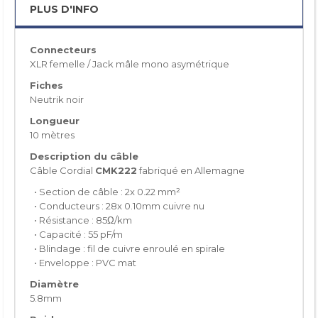
PLUS D'INFO
Connecteurs
XLR femelle / Jack mâle mono asymétrique
Fiches
Neutrik noir
Longueur
10 mètres
Description du câble
Câble Cordial
CMK222
fabriqué en Allemagne
• Section de câble : 2x 0.22 mm²
• Conducteurs : 28x 0.10mm cuivre nu
• Résistance : 85Ω/km
• Capacité : 55 pF/m
• Blindage : fil de cuivre enroulé en spirale
• Enveloppe : PVC mat
Diamètre
5.8mm