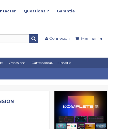
ntacter
Questions ?
Garantie
Connexion
Mon panier
ie
Occasions
Carte cadeau
Librairie
NSION