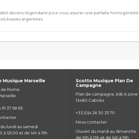
alité devenu légendaire pour vous assurer une parfaite homogénéité 
rois basses argentées.
 Musique Marseille
Scotto Musique Plan De
Campagne
e de Rome
Plan de campagne, bât A zone
arseille
13480 Cabriès
 91 37 58 65
+33 (0)4 26 30 35 70
ontacter
Nous contacter
du lundi au samedi
Ouvert du mardi au dimanche
 à 12h30 et de 14h à 19h
de 10h à 13h et de 14h à 19h