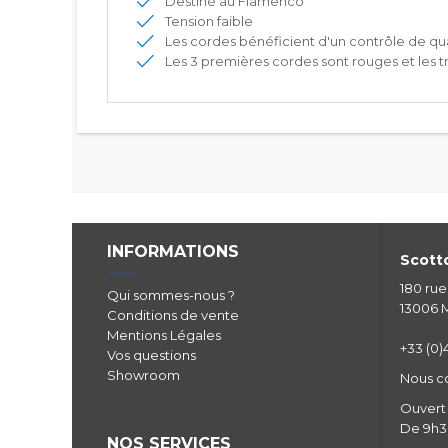
Destiné au Flamenco
Tension faible
Les cordes bénéficient d'un contrôle de qu
Les 3 premières cordes sont rouges et les t
INFORMATIONS
Scotto
180 ru
Qui sommes-nous ?
13006 M
Conditions de vente
Mentions Légales
+33 (0)4
Vos questions
Showroom
Nous c
Ouvert 
De 9h30
NOS SERVICES