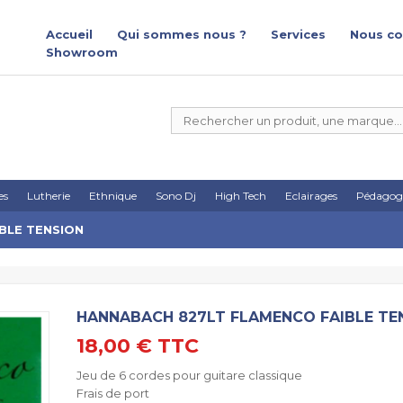
Accueil
Qui sommes nous ?
Services
Nous co
Showroom
es
Lutherie
Ethnique
Sono Dj
High Tech
Eclairages
Pédagog
BLE TENSION
HANNABACH 827LT FLAMENCO FAIBLE TE
18,00 €
TTC
Jeu de 6 cordes pour guitare classique
Frais de port