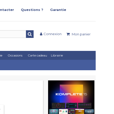
ntacter
Questions ?
Garantie
Connexion
Mon panier
ie
Occasions
Carte cadeau
Librairie