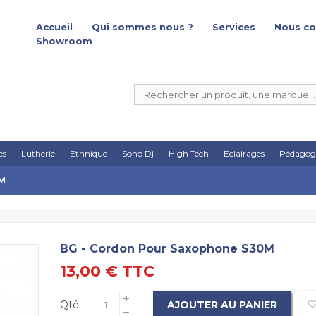
Accueil
Qui sommes nous ?
Services
Nous co
Showroom
es
Lutherie
Ethnique
Sono Dj
High Tech
Eclairages
Pédagog
M
BG - Cordon Pour Saxophone S30M
13,00 €
TTC
Qté:
AJOUTER AU PANIER