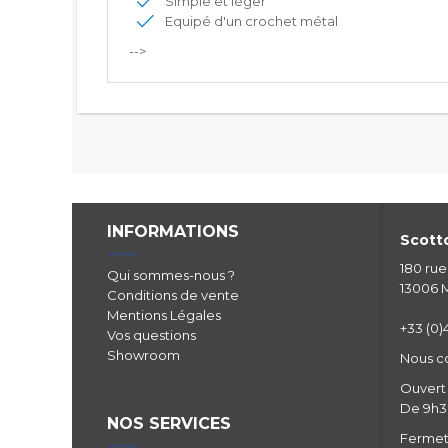
Simple et léger
Equipé d'un crochet métal
-->
INFORMATIONS
Scotto
180 ru
Qui sommes-nous ?
13006 M
Conditions de vente
Mentions Légales
+33 (0)4
Vos questions
Showroom
Nous c
Ouvert 
De 9h30
NOS SERVICES
Fermetu