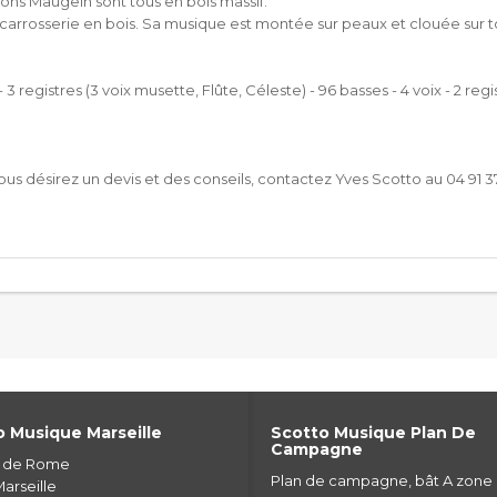
éons Maugein sont tous en bois massif.
e carrosserie en bois. Sa musique est montée sur peaux et clouée sur 
- 3 registres (3 voix musette, Flûte, Céleste) - 96 basses - 4 voix - 2 r
us désirez un devis et des conseils, contactez Yves Scotto au 04 91 3
 Musique Marseille
Scotto Musique Plan De
Campagne
e de Rome
Plan de campagne, bât A zone
arseille