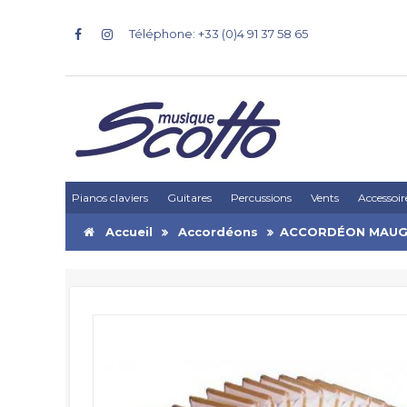
Téléphone: +33 (0)4 91 37 58 65
Pianos claviers
Guitares
Percussions
Vents
Accessoir
Accueil
Accordéons
ACCORDÉON MAUGE