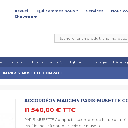
Accueil
Qui sommes nous ?
Services
Nous co
Showroom
es
Lutherie
Ethnique
Sono Dj
High Tech
Eclairages
Pédagog
IN PARIS-MUSETTE COMPACT
ACCORDÉON MAUGEIN PARIS-MUSETTE 
11 540,00 €
TTC
PARIS-MUSETTE Compact, accordéon de haute qualité f
traditionnelle à bouton 3 voix pur musette