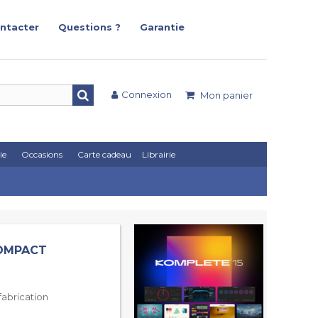
ntacter
Questions ?
Garantie
Connexion
Mon panier
ie
Occasions
Carte cadeau
Librairie
COMPACT
abrication