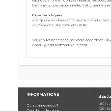
Fabriqué à Tulle en Corrèze ( France) les accord
De construction traditionnelle, l'instrument a un
Caractéristiques
4 rangs - 64 touches - 49 notes de mi à mi - 3 voix 
- Dimensions : 380 x 220 cm - 10 Kg
Vous pouvez personnaliser votre accordéon. Si vo
e.mail : yves@scottomusique.com.
INFORMATIONS
Scotto
180 ru
Qui sommes-nous ?
13006 M
Conditions de vente