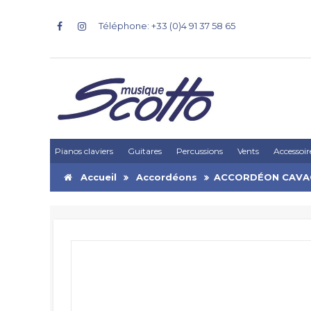
Téléphone: +33 (0)4 91 37 58 65
Pianos claviers
Guitares
Percussions
Vents
Accessoir
Accueil
Accordéons
ACCORDÉON CAVAG