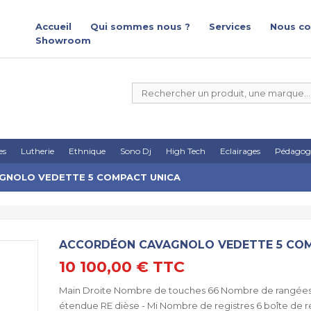
Accueil
Qui sommes nous ?
Services
Nous co
Showroom
es
Lutherie
Ethnique
Sono Dj
High Tech
Eclairages
Pédagog
NOLO VEDETTE 5 COMPACT UNICA
ACCORDÉON CAVAGNOLO VEDETTE 5 COM
10 100,00 €
TTC
Main Droite Nombre de touches 66 Nombre de rangées
étendue RE dièse - Mi Nombre de registres 6 boîte de 