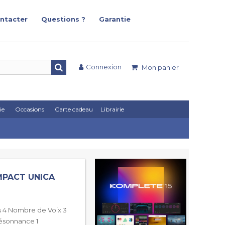
ntacter
Questions ?
Garantie
Connexion
Mon panier
ie
Occasions
Carte cadeau
Librairie
PACT UNICA
 4 Nombre de Voix 3
résonnance 1