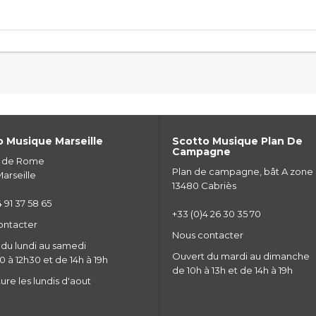
 Musique Marseille
Scotto Musique Plan De
Campagne
e de Rome
Plan de campagne, bât A zone
arseille
13480 Cabriès
 91 37 58 65
+33 (0)4 26 30 35 70
ontacter
Nous contacter
du lundi au samedi
Ouvert du mardi au dimanche
 à 12h30 et de 14h à 19h
de 10h à 13h et de 14h à 19h
re les lundis d'aout