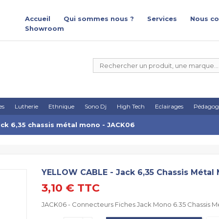
Accueil
Qui sommes nous ?
Services
Nous co
Showroom
es
Lutherie
Ethnique
Sono Dj
High Tech
Eclairages
Pédagog
ck 6,35 chassis métal mono - JACK06
YELLOW CABLE - Jack 6,35 Chassis Métal
3,10 €
TTC
JACK06 - Connecteurs Fiches Jack Mono 6.35 Chassis Mé