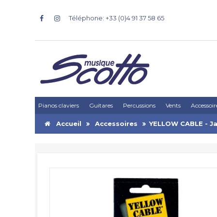
Téléphone: +33 (0)4 91 37 58 65
Pianos claviers
Guitares
Percussions
Vents
Accessoir
Accueil
Accessoires
YELLOW CABLE - Ja