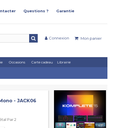
ntacter
Questions ?
Garantie
Connexion
Mon panier
ie
Occasions
Carte cadeau
Librairie
 Mono - JACK06
tal Par 2