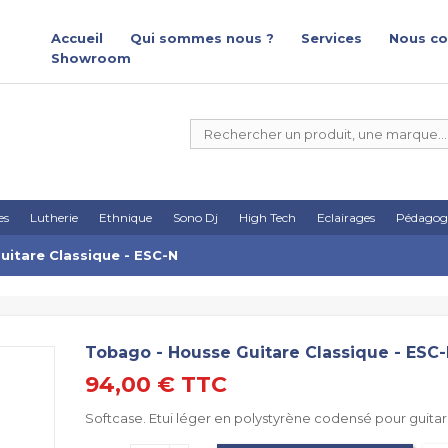
Accueil
Qui sommes nous ?
Services
Nous co
Showroom
es
Lutherie
Ethnique
Sono Dj
High Tech
Eclairages
Pédagog
itare Classique - ESC-N
Tobago - Housse Guitare Classique - ESC
94,00 €
TTC
Softcase. Etui léger en polystyrène codensé pour guitar