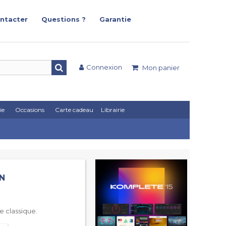
ntacter
Questions ?
Garantie
Connexion
Mon panier
ie
Occasions
Carte cadeau
Librairie
-N
e classique.