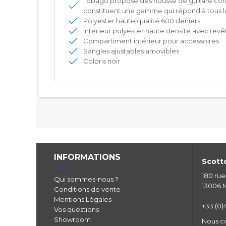
Tobago propose des housse de guitare conçues
constituent une gamme qui répond à tous l
Polyester haute qualité 600 deniers
Intérieur polyester haute densité avec rev
Compartiment intérieur pour accessoires
Sangles ajustables amovibles
Coloris noir
INFORMATIONS
Scotto
180 ru
Qui sommes-nous ?
13006 M
Conditions de vente
Mentions Légales
+33 (0)4
Vos questions
Showroom
Nous c