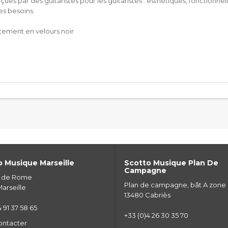
 par des guitaristes pour les guitaristes : esthétiques, fonctionnelles
es besoins.
êtement en velours noir
 Musique Marseille
Scotto Musique Plan De
Campagne
e de Rome
Plan de campagne, bât A zone
arseille
13480 Cabriès
 91 37 58 65
+33 (0)4 26 30 35 70
ontacter