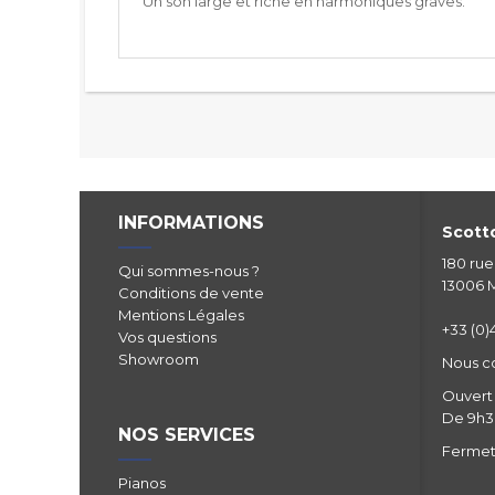
Un son large et riche en harmoniques graves.
INFORMATIONS
Scotto
180 ru
Qui sommes-nous ?
13006 M
Conditions de vente
Mentions Légales
+33 (0)4
Vos questions
Showroom
Nous c
Ouvert 
De 9h30
NOS SERVICES
Fermetu
Pianos