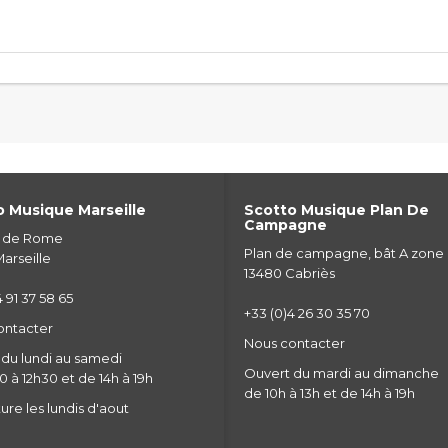
 Musique Marseille
Scotto Musique Plan De
Campagne
e de Rome
Plan de campagne, bât A zone
arseille
13480 Cabriès
 91 37 58 65
+33 (0)4 26 30 35 70
ontacter
Nous contacter
du lundi au samedi
Ouvert du mardi au dimanche
 à 12h30 et de 14h à 19h
de 10h à 13h et de 14h à 19h
re les lundis d'aout