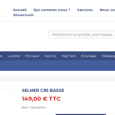
Accueil
Qui sommes nous ?
Services
Nous co
Showroom
es
Lutherie
Ethnique
Sono Dj
High Tech
Eclairages
Pédagog
SELMER C85 BASSE
149,00 €
TTC
Bec clarinette.