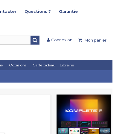
ntacter
Questions ?
Garantie
Connexion
Mon panier
ie
Occasions
Carte cadeau
Librairie