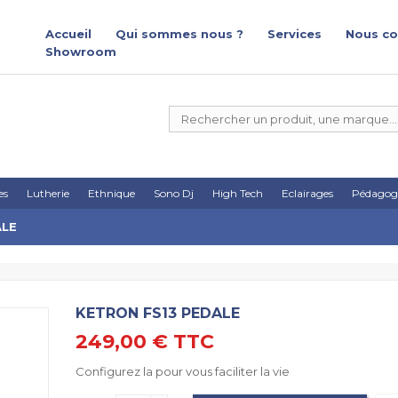
Accueil
Qui sommes nous ?
Services
Nous co
Showroom
es
Lutherie
Ethnique
Sono Dj
High Tech
Eclairages
Pédagog
ALE
KETRON FS13 PEDALE
249,00 €
TTC
Configurez la pour vous faciliter la vie