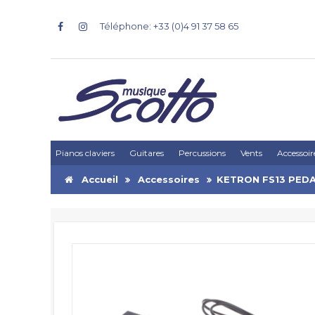
Téléphone: +33 (0)4 91 37 58 65
Pianos claviers
Guitares
Percussions
Vents
Accessoir
Accueil
Accessoires
KETRON FS13 PED