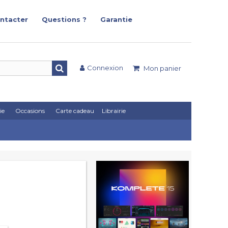
ntacter
Questions ?
Garantie
Connexion
Mon panier
ie
Occasions
Carte cadeau
Librairie