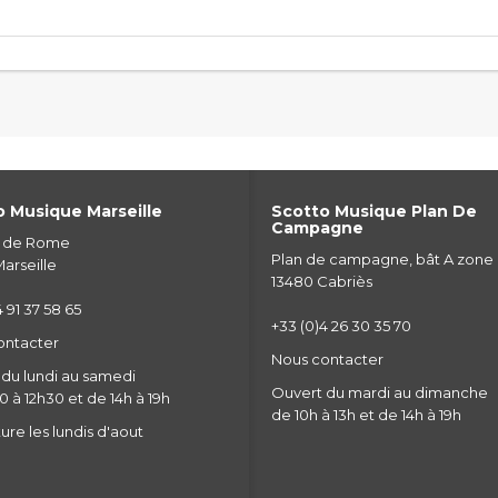
 Musique Marseille
Scotto Musique Plan De
Campagne
e de Rome
Plan de campagne, bât A zone
arseille
13480 Cabriès
 91 37 58 65
+33 (0)4 26 30 35 70
ontacter
Nous contacter
du lundi au samedi
Ouvert du mardi au dimanche
 à 12h30 et de 14h à 19h
de 10h à 13h et de 14h à 19h
re les lundis d'aout