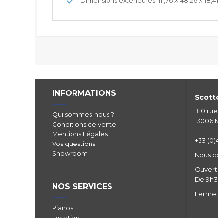
Dimensions extérieures: 111,76 X 48,26 X 18,4
INFORMATIONS
Scotto
180 ru
Qui sommes-nous ?
13006 M
Conditions de vente
Mentions Légales
+33 (0)4
Vos questions
Showroom
Nous c
Ouvert 
De 9h30
NOS SERVICES
Fermetu
Pianos
Location