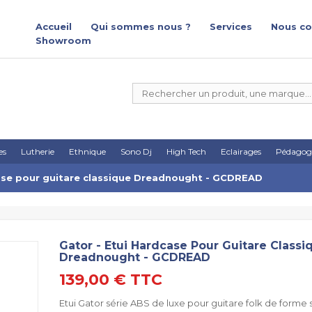
Accueil
Qui sommes nous ?
Services
Nous co
Showroom
es
Lutherie
Ethnique
Sono Dj
High Tech
Eclairages
Pédagog
case pour guitare classique Dreadnought - GCDREAD
Gator - Etui Hardcase Pour Guitare Classi
Dreadnought - GCDREAD
139,00 €
TTC
Etui Gator série ABS de luxe pour guitare folk de forme