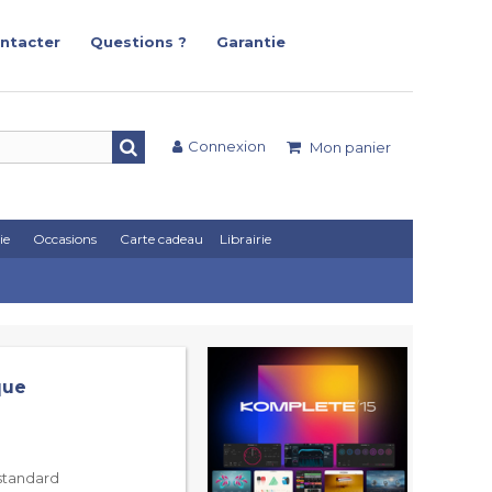
ntacter
Questions ?
Garantie
Connexion
Mon panier
ie
Occasions
Carte cadeau
Librairie
que
 standard