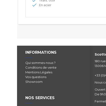
Tirant: 009
En acier
INFORMATIONS
Scotto
180 ru
Qui sommes-nous ?
13006 M
Conditions de vente
Mentions Légales
+33 (0)4
Vos questions
Showroom
Nous c
Ouvert 
De 9h30
NOS SERVICES
Fermetu