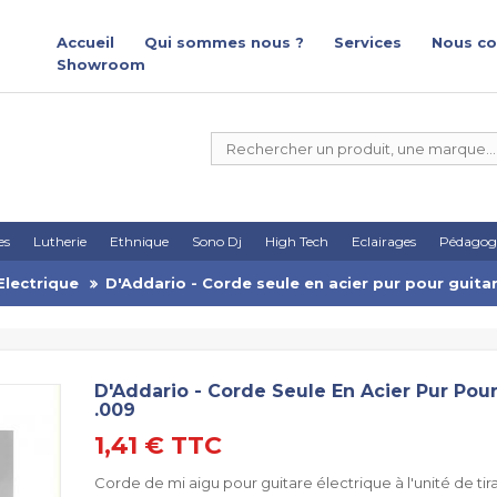
Accueil
Qui sommes nous ?
Services
Nous co
Showroom
es
Lutherie
Ethnique
Sono Dj
High Tech
Eclairages
Pédagog
Electrique
D'Addario - Corde seule en acier pur pour guita
D'Addario - Corde Seule En Acier Pur Pou
.009
1,41 €
TTC
Corde de mi aigu pour guitare électrique à l'unité de tir