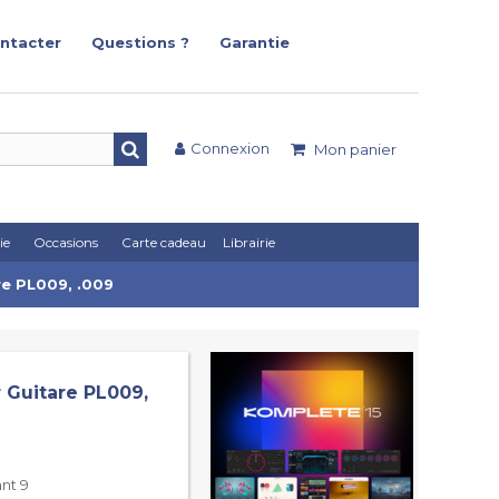
ntacter
Questions ?
Garantie
Connexion
Mon panier
ie
Occasions
Carte cadeau
Librairie
re PL009, .009
r Guitare PL009,
ant 9