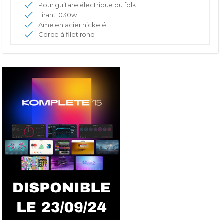
Pour guitare électrique ou folk
Tirant: 030w
Ame en acier nickelé
Corde à filet rond