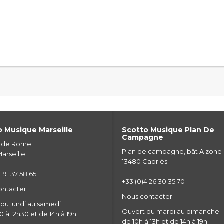
 Musique Marseille
Scotto Musique Plan De
Campagne
e de Rome
Plan de campagne, bât A zone
arseille
13480 Cabriès
 91 37 58 65
+33 (0)4 26 30 35 70
ontacter
Nous contacter
du lundi au samedi
Ouvert du mardi au dimanche
 à 12h30 et de 14h à 19h
de 10h à 13h et de 14h à 19h