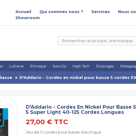
Accueil
Qui sommes nous ?
Services
Nous co
Showroom
es
Lutherie
Ethnique
Sono Dj
High Tech
Eclairages
Pédagog
 Basse
D'Addario - Cordes en nickel pour basse 5 cordes E
D'Addario - Cordes En Nickel Pour Basse 
5 Super Light 40-125 Cordes Longues
27,00 €
TTC
Jeu de 5 cordes pour basse électrique