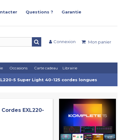
ntacter
Questions ?
Garantie
Connexion
Mon panier
ie
Occasions
Carte cadeau
Librairie
XL220-5 Super Light 40-125 cordes longues
5 Cordes EXL220-