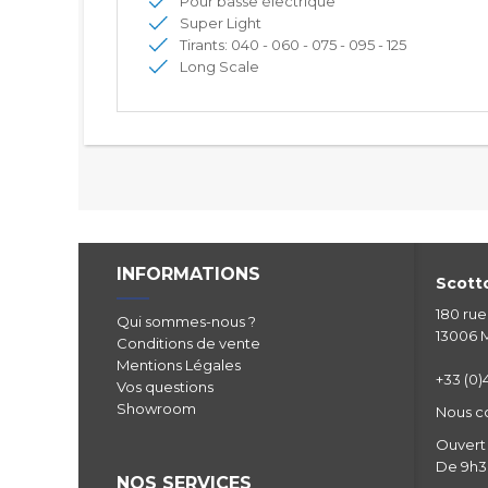
Pour basse électrique
Super Light
Tirants: 040 - 060 - 075 - 095 - 125
Long Scale
INFORMATIONS
Scotto
180 ru
Qui sommes-nous ?
13006 M
Conditions de vente
Mentions Légales
+33 (0)4
Vos questions
Showroom
Nous c
Ouvert 
De 9h30
NOS SERVICES