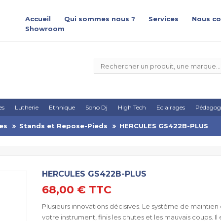
Accueil
Qui sommes nous ?
Services
Nous co
Showroom
es
Lutherie
Ethnique
Sono Dj
High Tech
Eclairages
Pédagog
es
Stands et Repose-Pieds
HERCULES GS422B-PLUS
HERCULES GS422B-PLUS
68,00 €
TTC
Plusieurs innovations décisives. Le système de maintie
votre instrument, finis les chutes et les mauvais coups. Il 