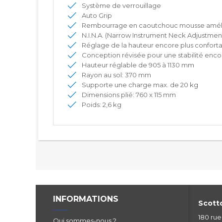
Système de verrouillage
Auto Grip
Rembourrage en caoutchouc mousse amélio
N.I.N.A. (Narrow Instrument Neck Adjustme
Réglage de la hauteur encore plus conforta
Conception révisée pour une stabilité enco
Hauteur réglable de 905 à 1130 mm
Rayon au sol: 370 mm
Supporte une charge max. de 20 kg
Dimensions plié: 760 x 115 mm
Poids: 2,6 kg
INFORMATIONS
Scotto
180 ru
Qui sommes-nous ?