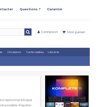
ntacter
Questions ?
Garantie
Connexion
Mon panier
ie
Occasions
Carte cadeau
Librairie
n exceptionnel bloque
est possible d'ajuster