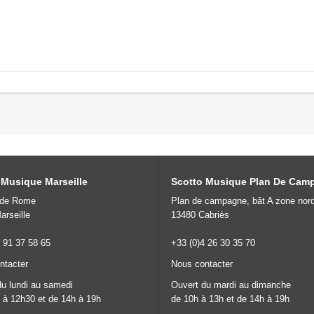
 Musique Marseille
Scotto Musique Plan De Cam
 de Rome
Plan de campagne, bât A zone nor
arseille
13480 Cabriès
 91 37 58 65
+33 (0)4 26 30 35 70
ntacter
Nous contacter
du lundi au samedi
Ouvert du mardi au dimanche
 à 12h30 et de 14h à 19h
de 10h à 13h et de 14h à 19h