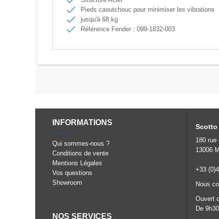
Pieds caoutchouc pour minimiser les vibrations
jusqu'à 68 kg
Référence Fender : 099-1832-003
INFORMATIONS
Scotto
180 rue
Qui sommes-nous ?
13006 M
Conditions de vente
Mentions Légales
+33 (0)4
Vos questions
Showroom
Nous co
Ouvert 
De 9h30
NOS SERVICES