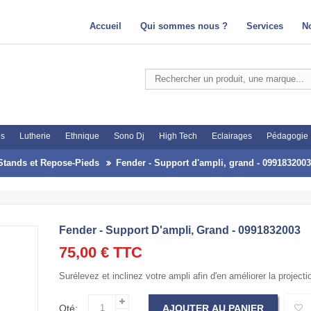
Accueil
Qui sommes nous ?
Services
N
es
Lutherie
Ethnique
Sono Dj
High Tech
Eclairages
Pédagogie
Stands et Repose-Pieds
Fender - Support d'ampli, grand - 0991832003
Fender - Support D'ampli, Grand - 0991832003
75,00 €
TTC
Surélevez et inclinez votre ampli afin d'en améliorer la projecti
Qté:
AJOUTER AU PANIER