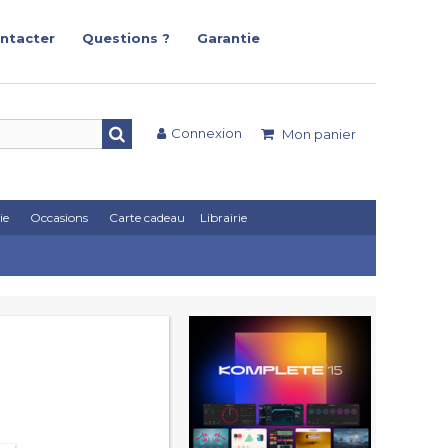
ntacter
Questions ?
Garantie
Connexion
Mon panier
ie
Occasions
Carte cadeau
Librairie