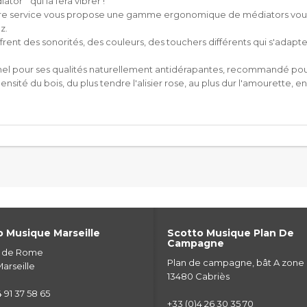
ator " qui la fera vibrer !
 votre service vous propose une gamme ergonomique de médiators vo
z.
ffrent des sonorités, des couleurs, des touchers différents qui s'adap
ginel pour ses qualités naturellement antidérapantes, recommandé pour 
nsité du bois, du plus tendre l'alisier rose, au plus dur l'amourette, e
 Musique Marseille
Scotto Musique Plan De
Campagne
e de Rome
Plan de campagne, bât A zone
arseille
13480 Cabriès
 91 37 58 65
+33 (0)4 26 30 35 70