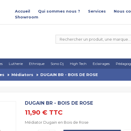
Accueil
Qui sommes nous ?
Services
Nous co
Showroom
es
Lutherie
Ethnique
Sono Dj
High Tech
Eclairages
Pédagog
es
Médiators
DUGAIN BR - BOIS DE ROSE
DUGAIN BR - BOIS DE ROSE
11,90 €
TTC
Médiator Dugain en Bois de Rose