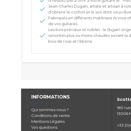
N'hésitez pas à offrir à votre guitare le " médi
Jean-Charles Dugain, artiste et artisan à
d'obtenir le confort et le son dont vous rêve
Fabriqués en différents matériaux ils vous o
de vos guitares.
Les bois précieux et nobles : le dugain ori
sonorités plus ou moins chaudes suivant la de
bois de rose et l'ébène.
INFORMATIONS
Scotto
180 ru
Qui sommes-nous ?
13006 M
Conditions de vente
Mentions Légales
+33 (0)4
Vos questions