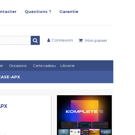
ntacter
Questions ?
Garantie
Connexion
Mon panier
ie
Occasions
Carte cadeau
Librairie
GCASE-APX
APX