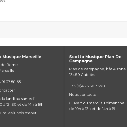
des
 Musique Marseille
Scotto Musique Plan De
Campagne
e de Rome
Plan de campagne, bât A zone
arseille
13480 Cabriès
 91 37 58 65
+33 (0)4 26 30 35 70
ontacter
Nous contacter
du lundi au samedi
Ouvert du mardi au dimanche
 à 12h30 et de 14h à 19h
de 10h à 13h et de 14h à 19h
re les lundis d'aout