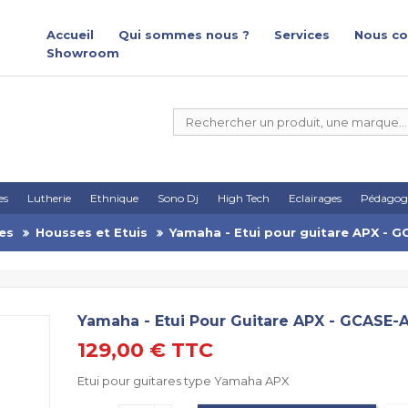
Accueil
Qui sommes nous ?
Services
Nous co
Showroom
es
Lutherie
Ethnique
Sono Dj
High Tech
Eclairages
Pédagog
es
Housses et Etuis
Yamaha - Etui pour guitare APX - 
Yamaha - Etui Pour Guitare APX - GCASE-
129,00 €
TTC
Etui pour guitares type Yamaha APX