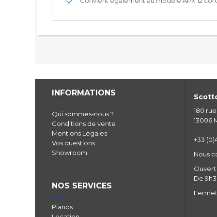
Convient également au modèle APX 12 cor
INFORMATIONS
Scotto
180 ru
Qui sommes-nous ?
13006 M
Conditions de vente
Mentions Légales
+33 (0)4
Vos questions
Showroom
Nous c
Ouvert 
De 9h30
NOS SERVICES
Fermetu
Pianos
Location