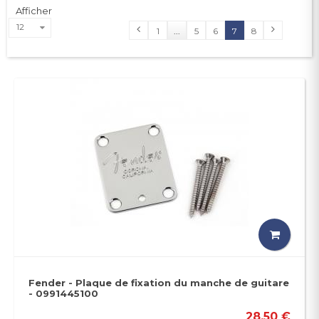
Afficher
12
1
...
5
6
7
8
Fender - Plaque de fixation du manche de guitare
- 0991445100
28,50 €