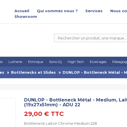
Accueil
Qui sommes nous ?
Services
Nous co
Showroom
es
Lutherie
Ethnique
Sono Dj
High Tech
Eclairages
Pédagog
es
Bottlenecks et Slides
DUNLOP - Bottleneck Métal - 
DUNLOP - Bottleneck Métal - Medium, La
(19x27x51mm) - ADU 22
29,00 €
TTC
Bottleneck Laiton Chrome Medium 228