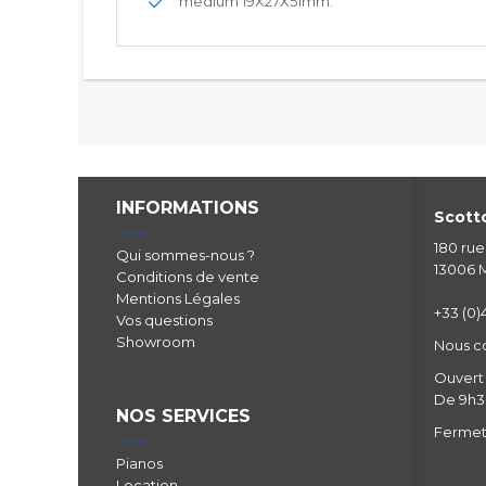
medium 19X27X51mm.
INFORMATIONS
Scotto
180 ru
Qui sommes-nous ?
13006 M
Conditions de vente
Mentions Légales
+33 (0)4
Vos questions
Showroom
Nous c
Ouvert 
De 9h30
NOS SERVICES
Fermetu
Pianos
Location