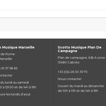
 Musique Marseille
Scotto Musique Plan De
Campagne
e de Rome
Plan de campagne, bât A zone
arseille
13480 Cabriès
 91 37 58 65
+33 (0)4 26 30 35 70
ontacter
Nous contacter
du lundi au samedi
Ouvert du mardi au dimanche
 à 12h30 et de 14h à 19h
de 10h à 13h et de 14h à 19h
re les lundis d'aout