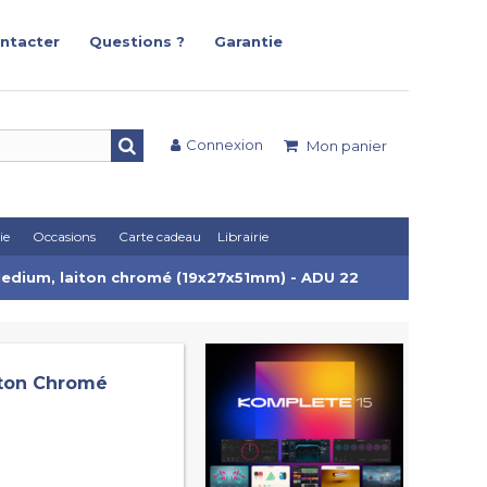
ntacter
Questions ?
Garantie
Connexion
Mon panier
ie
Occasions
Carte cadeau
Librairie
Medium, laiton chromé (19x27x51mm) - ADU 22
iton Chromé