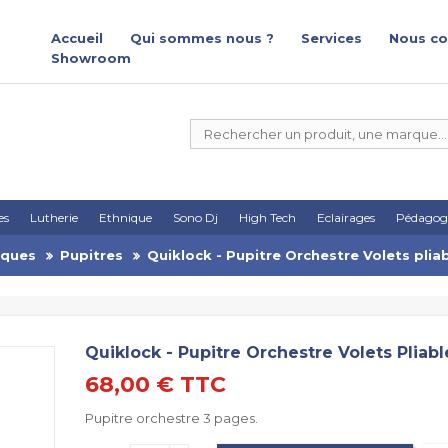
Accueil
Qui sommes nous ?
Services
Nous co
Showroom
es
Lutherie
Ethnique
Sono Dj
High Tech
Eclairages
Pédagog
iques
Pupitres
Quiklock - Pupitre Orchestre Volets plia
Quiklock - Pupitre Orchestre Volets Pliab
68,00 €
TTC
Pupitre orchestre 3 pages.