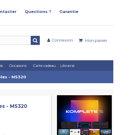
ntacter
Questions ?
Garantie
Connexion
Mon panier
ie
Occasions
Carte cadeau
Librairie
bles - MS320
les - MS320