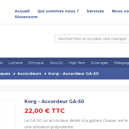
Accueil
Qui sommes nous ?
Services
Nous co
Showroom
es
Lutherie
Ethnique
Sono Dj
High Tech
Eclairages
Pédagog
iques
Accordeurs
Korg - Accordeur GA-50
Korg - Accordeur GA-50
22,00 €
TTC
Le GA-50, un accordeur dédié à la guitare / basse, est le
une utilisation polyvalente.