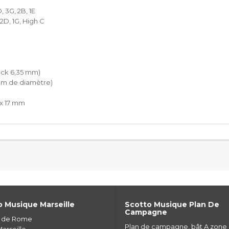
 3G, 2B, 1E
2D, 1G, High C
jack 6,35 mm)
 mm de diamètre)
7 x 17 mm
 Musique Marseille
Scotto Musique Plan De
Campagne
e de Rome
Plan de campagne, bât A zone