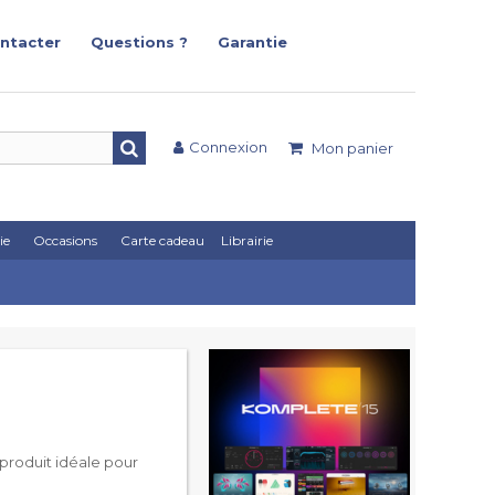
ntacter
Questions ?
Garantie
Connexion
Mon panier
ie
Occasions
Carte cadeau
Librairie
 produit idéale pour