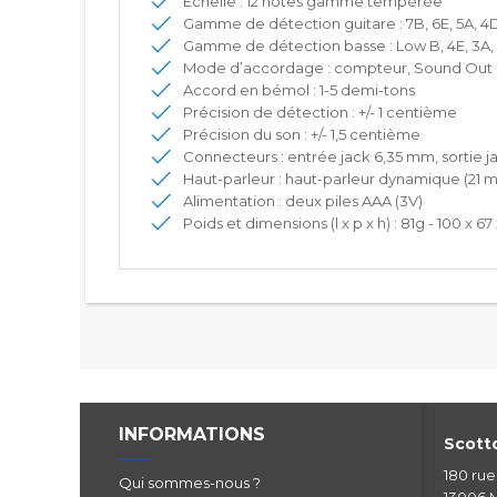
Échelle : 12 notes gamme tempérée
Gamme de détection guitare : 7B, 6E, 5A, 4D,
Gamme de détection basse : Low B, 4E, 3A, 
Mode d’accordage : compteur, Sound Out
Accord en bémol : 1-5 demi-tons
Précision de détection : +/- 1 centième
Précision du son : +/- 1,5 centième
Connecteurs : entrée jack 6,35 mm, sortie 
Haut-parleur : haut-parleur dynamique (21
Alimentation : deux piles AAA (3V)
Poids et dimensions (l x p x h) : 81g - 100 x 6
INFORMATIONS
Scotto
180 ru
Qui sommes-nous ?