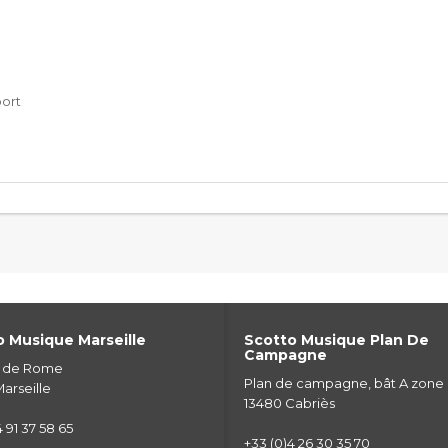
port
 Musique Marseille
Scotto Musique Plan De
Campagne
e de Rome
Plan de campagne, bât A zone
arseille
13480 Cabriès
 91 37 58 65
+33 (0)4 26 30 35 70