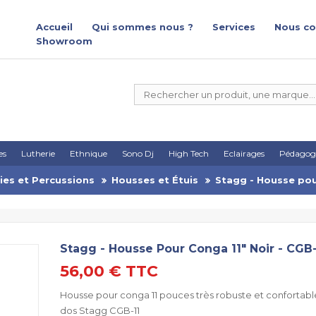
Accueil
Qui sommes nous ?
Services
Nous co
Showroom
es
Lutherie
Ethnique
Sono Dj
High Tech
Eclairages
Pédagog
ies et Percussions
Housses et Étuis
Stagg - Housse pou
Stagg - Housse Pour Conga 11" Noir - CGB
56,00 €
TTC
Housse pour conga 11 pouces très robuste et confortable
dos Stagg CGB-11