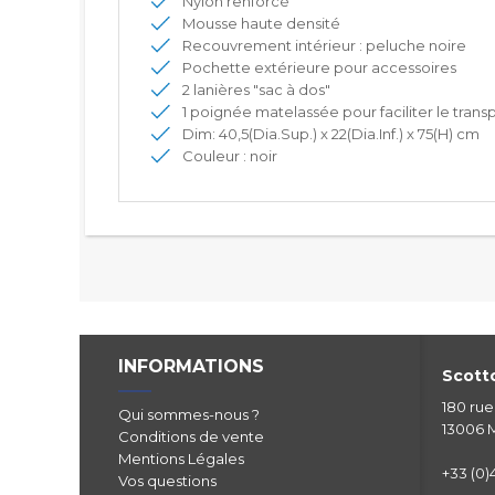
Nylon renforcé
Mousse haute densité
Recouvrement intérieur : peluche noire
Pochette extérieure pour accessoires
2 lanières "sac à dos"
1 poignée matelassée pour faciliter le trans
Dim: 40,5(Dia.Sup.) x 22(Dia.Inf.) x 75(H) cm
Couleur : noir
INFORMATIONS
Scotto
180 ru
Qui sommes-nous ?
13006 M
Conditions de vente
Mentions Légales
+33 (0)4
Vos questions