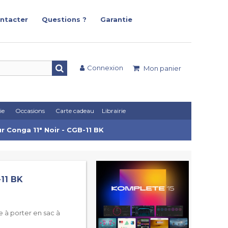
ntacter
Questions ?
Garantie
Connexion
Mon panier
ie
Occasions
Carte cadeau
Librairie
r Conga 11" Noir - CGB-11 BK
-11 BK
 à porter en sac à