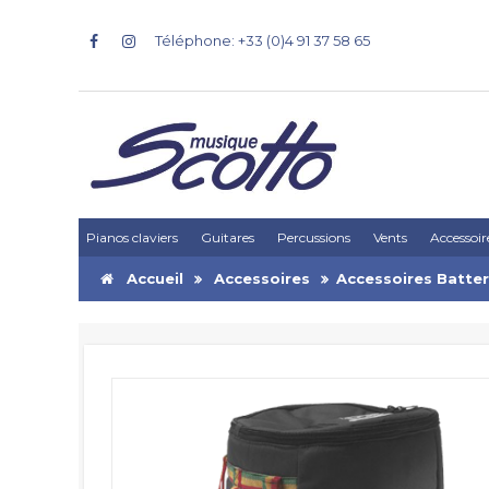
Téléphone: +33 (0)4 91 37 58 65
Pianos claviers
Guitares
Percussions
Vents
Accessoir
Accueil
Accessoires
Accessoires Batter