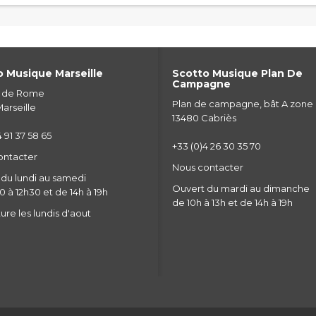
 Musique Marseille
Scotto Musique Plan De
Campagne
e de Rome
Plan de campagne, bât A zone
arseille
13480 Cabriès
 91 37 58 65
+33 (0)4 26 30 35 70
ontacter
Nous contacter
du lundi au samedi
Ouvert du mardi au dimanche
 à 12h30 et de 14h à 19h
de 10h à 13h et de 14h à 19h
re les lundis d'aout