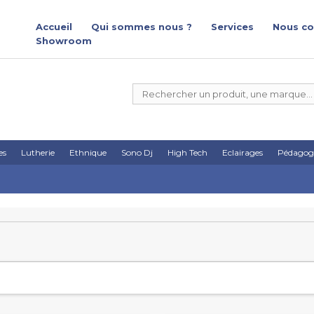
Accueil
Qui sommes nous ?
Services
Nous co
Showroom
es
Lutherie
Ethnique
Sono Dj
High Tech
Eclairages
Pédagog