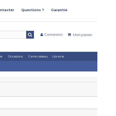
ntacter
Questions ?
Garantie
Connexion
Mon panier
ie
Occasions
Carte cadeau
Librairie