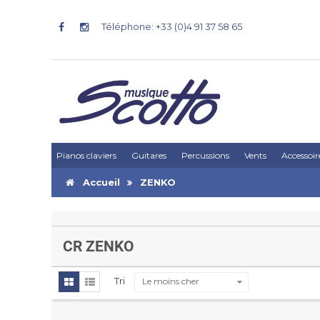
Téléphone: +33 (0)4 91 37 58 65
Pianos claviers
Guitares
Percussions
Vents
Accessoir
Accueil
ZENKO
CR ZENKO
Tri
Le moins cher