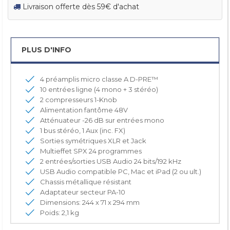
Livraison offerte dès 59€ d'achat
PLUS D'INFO
4 préamplis micro classe A D-PRE™
10 entrées ligne (4 mono + 3 stéréo)
2 compresseurs 1-Knob
Alimentation fantôme 48V
Atténuateur -26 dB sur entrées mono
1 bus stéréo, 1 Aux (inc. FX)
Sorties symétriques XLR et Jack
Multieffet SPX 24 programmes
2 entrées/sorties USB Audio 24 bits/192 kHz
USB Audio compatible PC, Mac et iPad (2 ou ult.)
Chassis métallique résistant
Adaptateur secteur PA-10
Dimensions: 244 x 71 x 294 mm
Poids: 2,1 kg