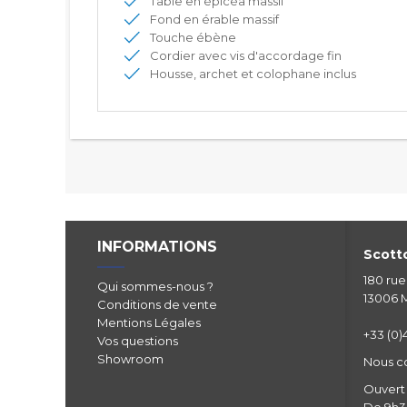
Table en épicéa massif
Fond en érable massif
Touche ébène
Cordier avec vis d'accordage fin
Housse, archet et colophane inclus
INFORMATIONS
Scotto
180 ru
Qui sommes-nous ?
13006 M
Conditions de vente
Mentions Légales
+33 (0)4
Vos questions
Showroom
Nous c
Ouvert 