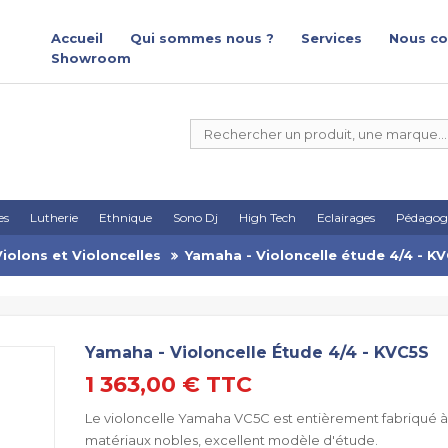
Accueil
Qui sommes nous ?
Services
Nous co
Showroom
es
Lutherie
Ethnique
Sono Dj
High Tech
Eclairages
Pédagog
Violons et Violoncelles
Yamaha - Violoncelle étude 4/4 - K
Yamaha - Violoncelle Étude 4/4 - KVC5S
1 363,00 €
TTC
Le violoncelle Yamaha VC5C est entièrement fabriqué à
matériaux nobles, excellent modèle d'étude.