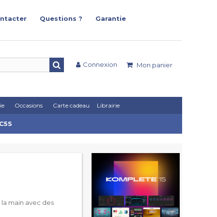
ntacter
Questions ?
Garantie
Connexion
Mon panier
ie
Occasions
Carte cadeau
Librairie
VC5S
 la main avec des