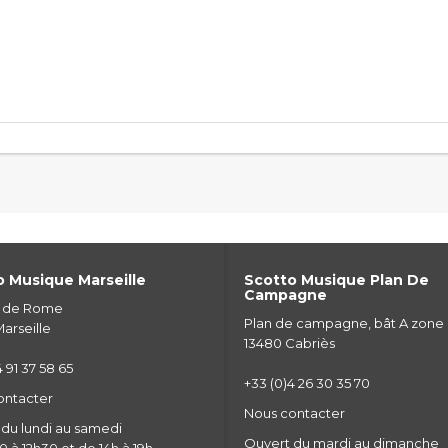
 Musique Marseille
Scotto Musique Plan De
Campagne
e de Rome
Plan de campagne, bât A zone
arseille
13480 Cabriès
 91 37 58 65
+33 (0)4 26 30 35 70
ontacter
Nous contacter
du lundi au samedi
Ouvert du mardi au dimanche